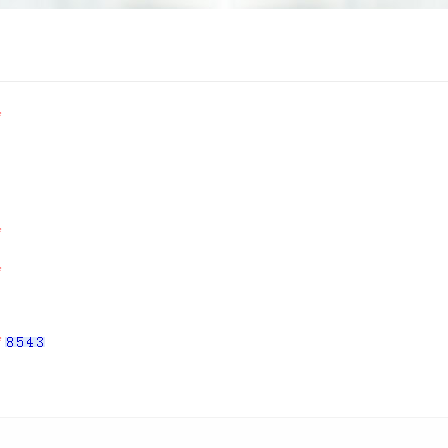
*
*
*
*