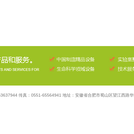
1-63637944 传真：0551-65564941 地址：安徽省合肥市蜀山区望江西